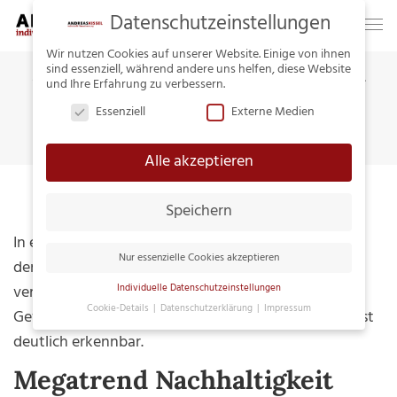
Datenschutzeinstellungen
Wir nutzen Cookies auf unserer Website. Einige von ihnen
sind essenziell, während andere uns helfen, diese Website
GRÜNES GELD – NACHHALTIG
und Ihre Erfahrung zu verbessern.
ANLEGEN UND VERSICHERN
Essenziell
Externe Medien
Home
Merkurist
Grünes Geld – nachhaltig anlegen und versichern
Alle akzeptieren
Speichern
In einer Welt voller Superlativen gewinnt der Begriff
Nur essenzielle Cookies akzeptieren
der Nachhaltigkeit zunehmend an Bedeutung. Ein
verstärktes Umdenken vom kurzfristigen
Individuelle Datenschutzeinstellungen
Cookie-Details
Datenschutzerklärung
Impressum
Gewinnstreben zu einem nachhaltigen Investment ist
Datenschutzeinstellungen
deutlich erkennbar.
Hier finden Sie eine Übersicht über alle
Megatrend Nachhaltigkeit
verwendeten Cookies. Sie können Ihre
Einwilligung zu ganzen Kategorien geben oder