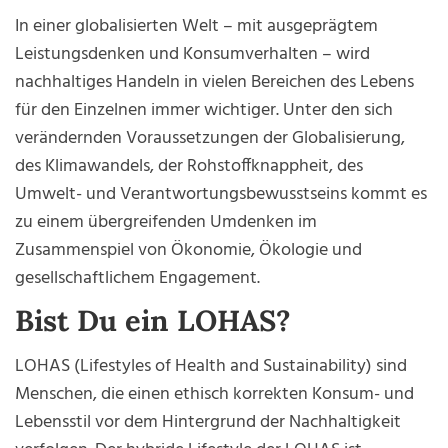
sich weitere Informationen anzeigen lassen und
In einer globalisierten Welt – mit ausgeprägtem
so nur bestimmte Cookies auswählen.
Leistungsdenken und Konsumverhalten – wird
Alle akzeptieren
Speichern
nachhaltiges Handeln in vielen Bereichen des Lebens
für den Einzelnen immer wichtiger. Unter den sich
Zurück
Nur essenzielle Cookies akzeptieren
verändernden Voraussetzungen der Globalisierung,
Essenziell (1)
des Klimawandels, der Rohstoffknappheit, des
Essenzielle Cookies ermöglichen grundlegende Funktionen und
Umwelt- und Verantwortungsbewusstseins kommt es
sind für die einwandfreie Funktion der Website erforderlich.
zu einem übergreifenden Umdenken im
Cookie-Informationen anzeigen
Zusammenspiel von Ökonomie, Ökologie und
Externe Medien (7)
gesellschaftlichem Engagement.
Inhalte von Videoplattformen und Social-Media-Plattformen
Bist Du ein LOHAS?
werden standardmäßig blockiert. Wenn Cookies von externen
Medien akzeptiert werden, bedarf der Zugriff auf diese Inhalte
keiner manuellen Einwilligung mehr.
LOHAS (Lifestyles of Health and Sustainability) sind
Cookie-Informationen anzeigen
Menschen, die einen ethisch korrekten Konsum- und
Datenschutzerklärung
Impressum
Lebensstil vor dem Hintergrund der Nachhaltigkeit