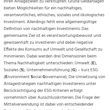
ihren Anlagezielen zu verknüpfen. Grüne Geldanlagen
bieten Möglichkeiten für ein nachhaltiges,
verantwortliches, ethisches, soziales und ökologisches
Investment. Allerdings fehlt eine allgemeingültige
Definition von nachhaltigen Investments. Das
gemeinsame Ziel ist es verantwortungsbewusst und
gewissenhaft zu investieren und dabei negative
Effekte des Konsums auf Umwelt und Gesellschaft zu
minimieren. Dabei werden drei Dimensionen beim
Thema Nachhaltigkeit unterschieden: Umwelt (
E
),
Soziales (
S
), Unternehmensführung (
G
) – kurz ESG
(
E
nvironment
S
ocial
G
overnance). Die Umsetzung von
Anlagestrategien nachhaltigen Investierens unter
Berücksichtigung der ESG-Kriterien erfolgt
vornehmlich über Ausschlusskriterien. Die Frage der
Mittelverwendung ist dabei von entscheidender