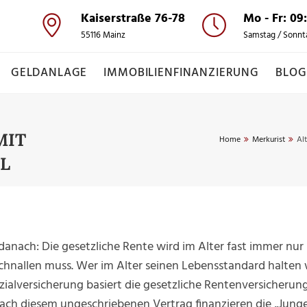
Kaiserstraße 76-78
Mo - Fr: 09
55116 Mainz
Samstag / Sonnt
GELDANLAGE
IMMOBILIENFINANZIERUNG
BLOG
MIT
Home
Merkurist
Al
EL
 danach: Die gesetzliche Rente wird im Alter fast immer nur
hnallen muss. Wer im Alter seinen Lebensstandard halten w
Sozialversicherung basiert die gesetzliche Rentenversicherun
ch diesem ungeschriebenen Vertrag finanzieren die „Junge