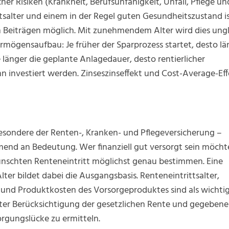
her Risiken (Krankheit, Berufsunfähigkeit, Unfall, Pflege un
ttsalter und einem in der Regel guten Gesundheitszustand is
 Beiträgen möglich. Mit zunehmendem Alter wird dies ungl
ermögensaufbau: Je früher der Sparprozess startet, desto lä
 länger die geplante Anlagedauer, desto rentierlicher
nn investiert werden. Zinseszinseffekt und Cost-Average-Ef
besondere der Renten-, Kranken- und Pflegeversicherung –
end an Bedeutung. Wer finanziell gut versorgt sein möcht
ünschten Renteneintritt möglichst genau bestimmen. Eine
lter bildet dabei die Ausgangsbasis. Renteneintrittsalter,
n und Produktkosten des Vorsorgeproduktes sind als wichti
nter Berücksichtigung der gesetzlichen Rente und gegebene
orgungslücke zu ermitteln.