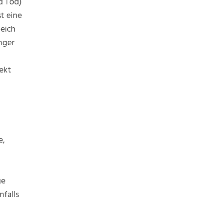
d Tod)
t eine
eich
nger
fekt
e,
ge
nfalls