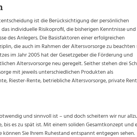
n
ntscheidung ist die Berücksichtigung der persönlichen
as individuelle Risikoprofil, die bisherigen Kenntnisse und
sse des Anlegers. Die Basisfaktoren einer erfolgreichen
sziplin, die auch im Rahmen der Altersvorsorge zu beachten 
tzes im Jahr 2005 hat der Gesetzgeber die Förderung und
ichen Altersvorsorge neu geregelt. Seither stehen drei Sc
sorge mit jeweils unterschiedlichen Produkten als
e, Riester-Rente, betriebliche Altersvorsorge, private Ren
twendig und sinnvoll ist – und doch scheitern wir nur allzu
, bis es zu spät ist. Mit einem soliden Gesamtkonzept und
e können Sie Ihrem Ruhestand entspannt entgegen sehen.