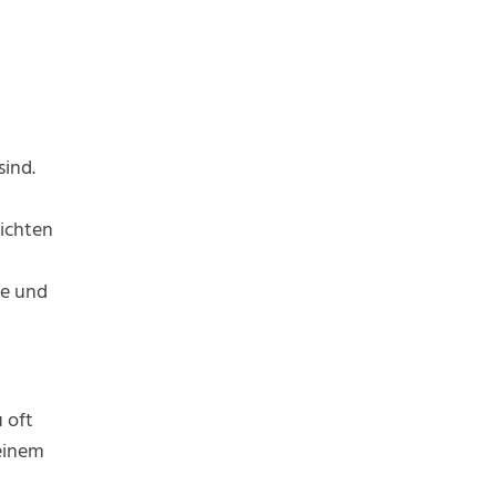
sind.
hichten
te und
 oft
 einem