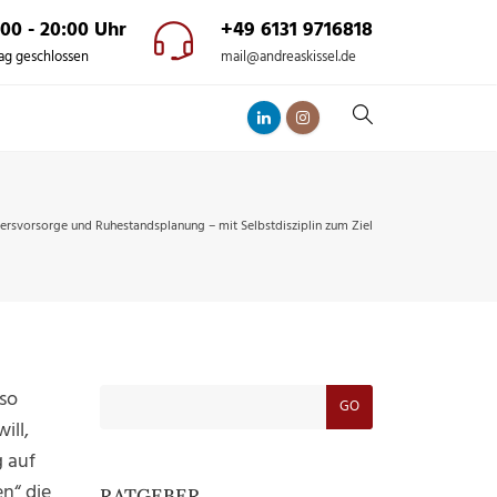
:00 - 20:00 Uhr
+49 6131 9716818
ag geschlossen
mail@andreaskissel.de
tersvorsorge und Ruhestandsplanung – mit Selbstdisziplin zum Ziel
 so
GO
ill,
g auf
n“ die
RATGEBER