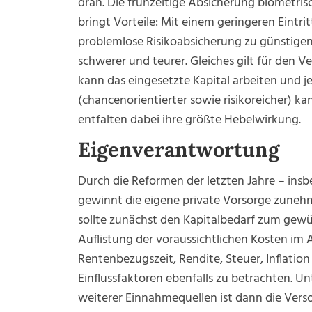
dran. Die frühzeitige Absicherung biometrisc
bringt Vorteile: Mit einem geringeren Eintri
problemlose Risikoabsicherung zu günstigen
schwerer und teurer. Gleiches gilt für den V
kann das eingesetzte Kapital arbeiten und je
(chancenorientierter sowie risikoreicher) ka
entfalten dabei ihre größte Hebelwirkung.
Eigenverantwortung
Durch die Reformen der letzten Jahre – ins
gewinnt die eigene private Vorsorge zunehm
sollte zunächst den Kapitalbedarf zum gew
Auflistung der voraussichtlichen Kosten im A
Rentenbezugszeit, Rendite, Steuer, Inflatio
Einflussfaktoren ebenfalls zu betrachten. U
weiterer Einnahmequellen ist dann die Vers