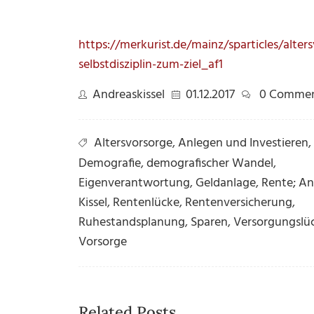
https://merkurist.de/mainz/sparticles/alte
selbstdisziplin-zum-ziel_af1
Andreaskissel
01.12.2017
0 Comme
Altersvorsorge
,
Anlegen und Investieren
,
Demografie
,
demografischer Wandel
,
Eigenverantwortung
,
Geldanlage
,
Rente; An
Kissel
,
Rentenlücke
,
Rentenversicherung
,
Ruhestandsplanung
,
Sparen
,
Versorgungslü
Vorsorge
Related Posts