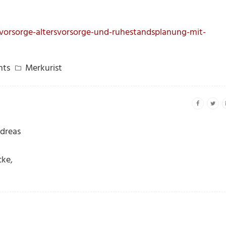
rsvorsorge-altersvorsorge-und-ruhestandsplanung-mit-
nts
Merkurist
dreas
cke
,