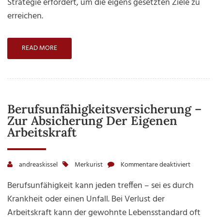
Strategie erfordert, um die eigens gesetzten Ziele zu
sich weitere Informationen anzeigen lassen und
zur
so nur bestimmte Cookies auswählen.
erreichen.
Rente
Alle akzeptieren
Speichern
READ MORE
Zurück
Nur essenzielle Cookies akzeptieren
Essenziell(1)
Essenzielle Cookies ermöglichen grundlegende Funktionen und
sind für die einwandfreie Funktion der Website erforderlich.
Berufsunfähigkeitsversicherung –
Cookie-Informationen anzeigen
Zur Absicherung Der Eigenen
Externe Medien(7)
Arbeitskraft
Inhalte von Videoplattformen und Social-Media-Plattformen
werden standardmäßig blockiert.Wenn Cookies von externen
Medien akzeptiert werden,bedarf der Zugriff auf diese Inhalte
andreaskissel
Merkurist
Kommentare deaktiviert
für
keiner manuellen Einwilligung mehr.
Berufsun
Cookie-Informationen anzeigen
Berufsunfähigkeit kann jeden treffen – sei es durch
–
Datenschutzerklärung
Impressum
Krankheit oder einen Unfall. Bei Verlust der
zur
Arbeitskraft kann der gewohnte Lebensstandard oft