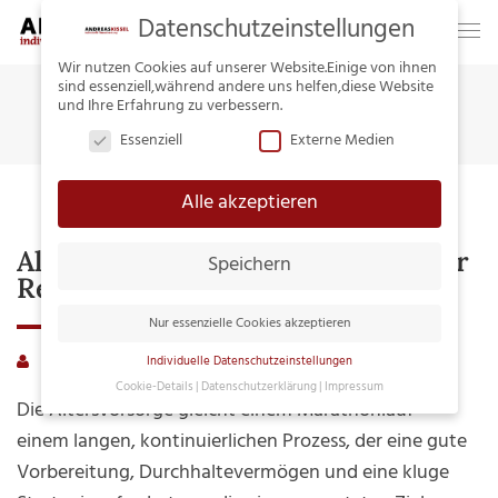
Datenschutzeinstellungen
Wir nutzen Cookies auf unserer Website.Einige von ihnen
sind essenziell,während andere uns helfen,diese Website
Home
Tag:
Vollmachten
und Ihre Erfahrung zu verbessern.
Essenziell
Externe Medien
Alle akzeptieren
Altersvorsorge – Im Marathon Zur
Speichern
Rente
Nur essenzielle Cookies akzeptieren
andreaskissel
Merkurist
Kommentare deaktiviert
für
Individuelle Datenschutzeinstellungen
Cookie-Details
Datenschutzerklärung
Impressum
Altersvo
Datenschutzeinstellungen
Die Altersvorsorge gleicht einem Marathonlauf –
–
einem langen, kontinuierlichen Prozess, der eine gute
Hier finden Sie eine Übersicht über alle
im
Vorbereitung, Durchhaltevermögen und eine kluge
verwendeten Cookies.Sie können Ihre
Maratho
Einwilligung zu ganzen Kategorien geben oder