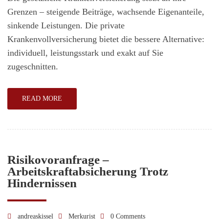
Krankenversic
Grenzen – steigende Beiträge, wachsende Eigenanteile,
(PKV)
sinkende Leistungen. Die private
–
Krankenvollversicherung bietet die bessere Alternative:
Leistungen,
individuell, leistungsstark und exakt auf Sie
Vorteile
zugeschnitten.
und
Voraussetzung
READ MORE
für
den
Wechsel
Risikovoranfrage –
Arbeitskraftabsicherung Trotz
Hindernissen
andreaskissel
Merkurist
0 Comments