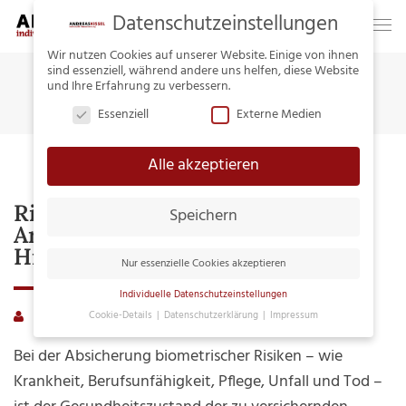
Datenschutzeinstellungen
Wir nutzen Cookies auf unserer Website. Einige von ihnen
sind essenziell, während andere uns helfen, diese Website
Home
Tag:
Tod
und Ihre Erfahrung zu verbessern.
Essenziell
Externe Medien
Alle akzeptieren
Risikovoranfrage –
Speichern
Arbeitskraftabsicherung Trotz
Hindernissen
Nur essenzielle Cookies akzeptieren
Individuelle Datenschutzeinstellungen
andreaskissel
Merkurist
0 Comments
Cookie-Details
Datenschutzerklärung
Impressum
Datenschutzeinstellungen
Bei der Absicherung biometrischer Risiken – wie
Hier finden Sie eine Übersicht über alle
Krankheit, Berufsunfähigkeit, Pflege, Unfall und Tod –
verwendeten Cookies. Sie können Ihre
Einwilligung zu ganzen Kategorien geben oder