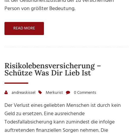
ist der Gesundheitszustand der zu versichernden
sich weitere Informationen anzeigen lassen und
Person von größter Bedeutung.
so nur bestimmte Cookies auswählen.
Alle akzeptieren
Speichern
READ MORE
Zurück
Nur essenzielle Cookies akzeptieren
Essenziell (1)
Essenzielle Cookies ermöglichen grundlegende Funktionen und
sind für die einwandfreie Funktion der Website erforderlich.
Risikolebensversicherung –
Cookie-Informationen anzeigen
Schütze Was Dir Lieb Ist
Externe Medien (7)
Inhalte von Videoplattformen und Social-Media-Plattformen
andreaskissel
Merkurist
0 Comments
werden standardmäßig blockiert. Wenn Cookies von externen
Medien akzeptiert werden, bedarf der Zugriff auf diese Inhalte
keiner manuellen Einwilligung mehr.
Der Verlust eines geliebten Menschen ist durch kein
Cookie-Informationen anzeigen
Geld zu ersetzen. Eine ausreichende
Datenschutzerklärung
Impressum
Todesfallabsicherung kann zumindest die infolge
auftretenden finanziellen Sorgen nehmen. Die