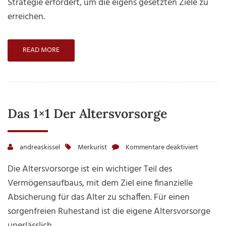
Strategie erfordert, um die eigens gesetzten Ziele zu
sich weitere Informationen anzeigen lassen und
zur
so nur bestimmte Cookies auswählen.
erreichen.
Rente
Alle akzeptieren
Speichern
READ MORE
Zurück
Nur essenzielle Cookies akzeptieren
Essenziell (1)
Essenzielle Cookies ermöglichen grundlegende Funktionen und
sind für die einwandfreie Funktion der Website erforderlich.
Das 1×1 Der Altersvorsorge
Cookie-Informationen anzeigen
Externe Medien (7)
andreaskissel
Merkurist
Kommentare deaktiviert
für
Inhalte von Videoplattformen und Social-Media-Plattformen
werden standardmäßig blockiert. Wenn Cookies von externen
Das
Die Altersvorsorge ist ein wichtiger Teil des
Medien akzeptiert werden, bedarf der Zugriff auf diese Inhalte
1×1
keiner manuellen Einwilligung mehr.
Vermögensaufbaus, mit dem Ziel eine finanzielle
Cookie-Informationen anzeigen
der
Absicherung für das Alter zu schaffen. Für einen
Altersvo
Datenschutzerklärung
Impressum
sorgenfreien Ruhestand ist die eigene Altersvorsorge
unerlässlich.