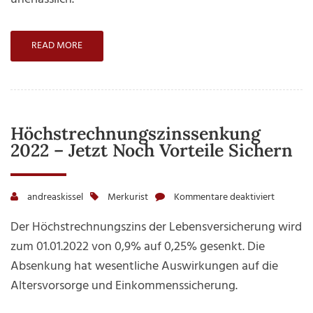
READ MORE
Höchstrechnungszinssenkung
2022 – Jetzt Noch Vorteile Sichern
andreaskissel
Merkurist
Kommentare deaktiviert
für
Höchstr
Der Höchstrechnungszins der Lebensversicherung wird
2022
zum 01.01.2022 von 0,9% auf 0,25% gesenkt. Die
–
Absenkung hat wesentliche Auswirkungen auf die
jetzt
Altersvorsorge und Einkommenssicherung.
noch