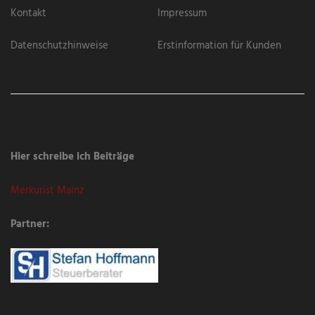
Kontakt
Impressum
Datenschutzhinweise
Erstinformation für Kunden
Hier schreibe ich Beiträge
Merkurist Mainz
Partner: