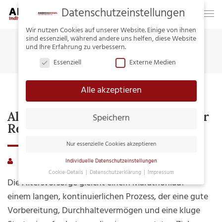
Datenschutzeinstellungen
Wir nutzen Cookies auf unserer Website. Einige von ihnen
sind essenziell, während andere uns helfen, diese Website
Home
Tag:
Rürup-Rente
und Ihre Erfahrung zu verbessern.
Essenziell
Externe Medien
Alle akzeptieren
Altersvorsorge – Im Marathon Zur
Speichern
Rente
Nur essenzielle Cookies akzeptieren
andreaskissel
Merkurist
Kommentare deaktiviert
für
Individuelle Datenschutzeinstellungen
Cookie-Details
Datenschutzerklärung
Impressum
Altersvo
Datenschutzeinstellungen
Die Altersvorsorge gleicht einem Marathonlauf –
–
einem langen, kontinuierlichen Prozess, der eine gute
Hier finden Sie eine Übersicht über alle
im
Vorbereitung, Durchhaltevermögen und eine kluge
verwendeten Cookies. Sie können Ihre
Maratho
Einwilligung zu ganzen Kategorien geben oder