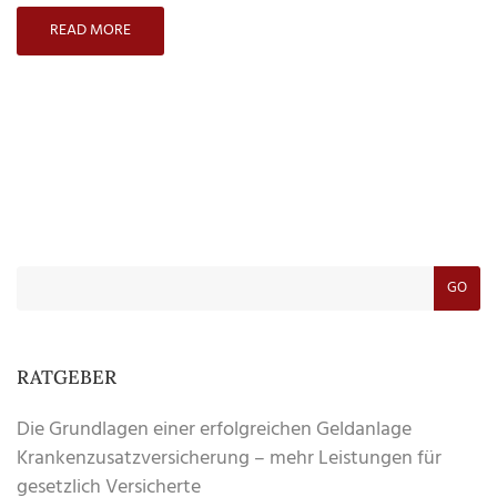
Vorteile
READ MORE
sichern
GO
RATGEBER
Die Grundlagen einer erfolgreichen Geldanlage
Krankenzusatzversicherung – mehr Leistungen für
gesetzlich Versicherte