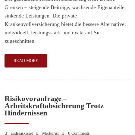
Krankenversic
Grenzen – steigende Beiträge, wachsende Eigenanteile,
(PKV)
sinkende Leistungen. Die private
–
Krankenvollversicherung bietet die bessere Alternative:
Leistungen,
individuell, leistungsstark und exakt auf Sie
Vorteile
zugeschnitten.
und
Voraussetzung
READ MORE
für
den
Wechsel
Risikovoranfrage –
Arbeitskraftabsicherung Trotz
Hindernissen
andreaskissel
Merkurist
0 Comments