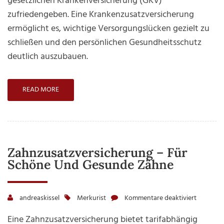
gesetzlichen Krankenversicherung (GKV)
Leistung
zufriedengeben. Eine Krankenzusatzversicherung
für
ermöglicht es, wichtige Versorgungslücken gezielt zu
gesetzlic
schließen und den persönlichen Gesundheitsschutz
Versiche
deutlich auszubauen.
READ MORE
Zahnzusatzversicherung – Für
Schöne Und Gesunde Zähne
andreaskissel
Merkurist
Kommentare deaktiviert
für
Zahnzusa
Eine Zahnzusatzversicherung bietet tarifabhängig