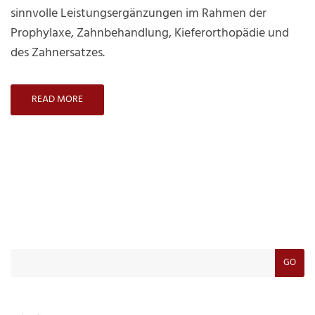
–
sinnvolle Leistungsergänzungen im Rahmen der
für
Prophylaxe, Zahnbehandlung, Kieferorthopädie und
schöne
des Zahnersatzes.
und
gesunde
READ MORE
Zähne
GO