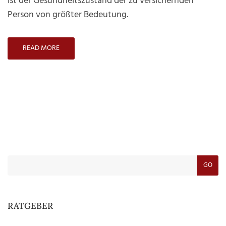
ist der Gesundheitszustand der zu versichernden
Person von größter Bedeutung.
READ MORE
GO
RATGEBER