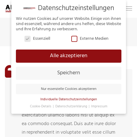
Datenschutzeinstellungen
Wir nutzen Cookies auf unserer Website. Einige von ihnen
sind essenziell, während andere uns helfen, diese Website
PAUL ANDERSON
und Ihre Erfahrung zu verbessern.
Home
Overseas
Paul Anderson
Essenziell
Externe Medien
Alle akzeptieren
Speichern
Lorem ipsum dolor sit amet, consectetur
adipiscing elit, sed do eiusmod tempor
Nur essenzielle Cookies akzeptieren
incididunt ut labore et dolore magna aliqua. Ut
Individuelle Datenschutzeinstellungen
enim ad minim veniam, quis nostrud
Cookie-Details
Datenschutzerklärung
Impressum
Datenschutzeinstellungen
exercitation ullamco laboris nisi ut aliquip ex
ea commodo consequat. Duis aute irure dolor
Hier finden Sie eine Übersicht über alle
verwendeten Cookies. Sie können Ihre
in reprehenderit in voluptate velit esse cillum
Einwilligung zu ganzen Kategorien geben oder