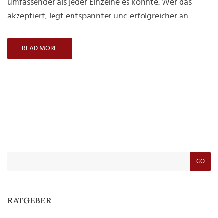
umfassender als jeder Einzelne es könnte. Wer das
Geldanla
akzeptiert, legt entspannter und erfolgreicher an.
READ MORE
GO
RATGEBER